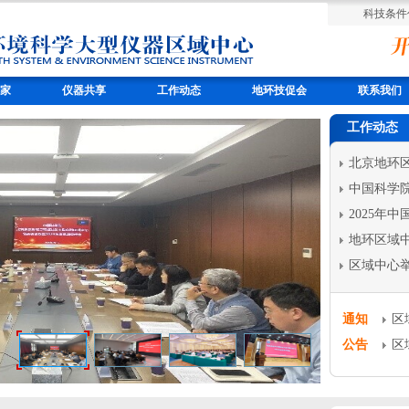
科技条件
家
仪器共享
工作动态
地环技促会
联系我们
工作动态
北京地环区域
中国科学院
2025年中
地环区域中心
区域中心举
通知
区
公告
区